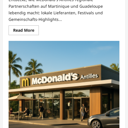
Partnerschaften auf Martinique und Guadeloupe
lebendig macht: lokale Lieferanten, Festivals und
Gemeinschafts-Highlights...
Read
Read More
more
about
Regionale
Event-
Partnerschaften
mit
McDonald’s
Antilles