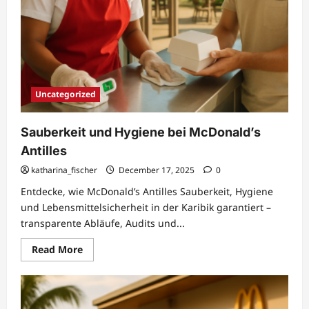
Uncategorized
Sauberkeit und Hygiene bei McDonald’s
Antilles
katharina_fischer
December 17, 2025
0
Entdecke, wie McDonald’s Antilles Sauberkeit, Hygiene
und Lebensmittelsicherheit in der Karibik garantiert –
transparente Abläufe, Audits und...
Read
Read More
more
about
Sauberkeit
und
Hygiene
bei