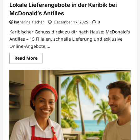
Lokale Lieferangebote in der Karibik bei
McDonald’s Antilles
katharina_fischer
December 17, 2025
0
Karibischer Genuss direkt zu dir nach Hause: McDonald's
Antilles – 15 Filialen, schnelle Lieferung und exklusive
Online-Angebote....
Read
Read More
more
about
Lokale
Lieferangebote
in
der
Karibik
bei
McDonald’s
Antilles