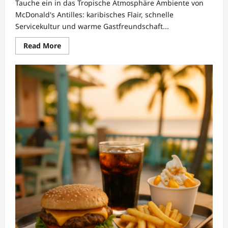
Tauche ein in das Tropische Atmosphäre Ambiente von
McDonald's Antilles: karibisches Flair, schnelle
Servicekultur und warme Gastfreundschaft...
Read
Read More
more
about
Tropische
Atmosphäre
&
Ambiente
bei
McDonald’s
Antilles