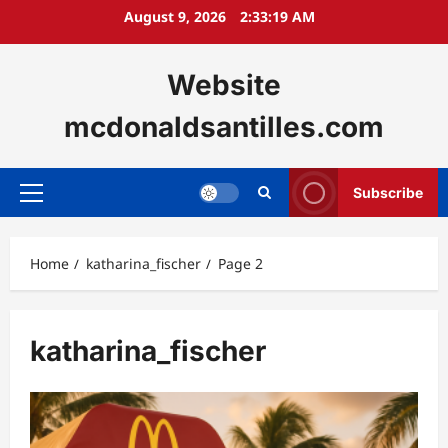
Skip
August 9, 2026
2:33:20 AM
to
content
Website
mcdonaldsantilles.com
Subscribe
Primary
Menu
Home
katharina_fischer
Page 2
katharina_fischer