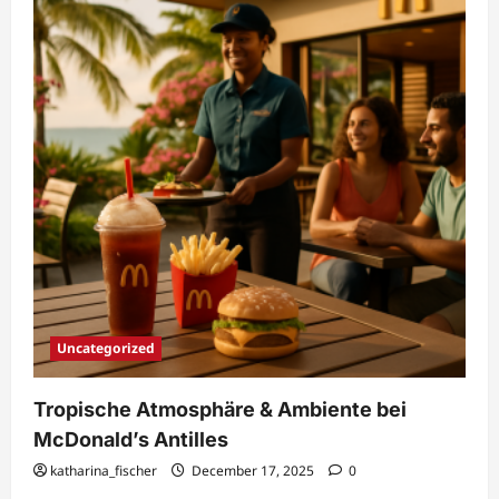
McDonald’s
Antilles
Uncategorized
Tropische Atmosphäre & Ambiente bei
McDonald’s Antilles
katharina_fischer
December 17, 2025
0