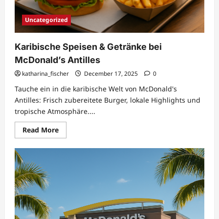
Uncategorized
Karibische Speisen & Getränke bei
McDonald’s Antilles
katharina_fischer
December 17, 2025
0
Tauche ein in die karibische Welt von McDonald's
Antilles: Frisch zubereitete Burger, lokale Highlights und
tropische Atmosphäre....
Read
Read More
more
about
Karibische
Speisen
&
Getränke
bei
McDonald’s
Antilles