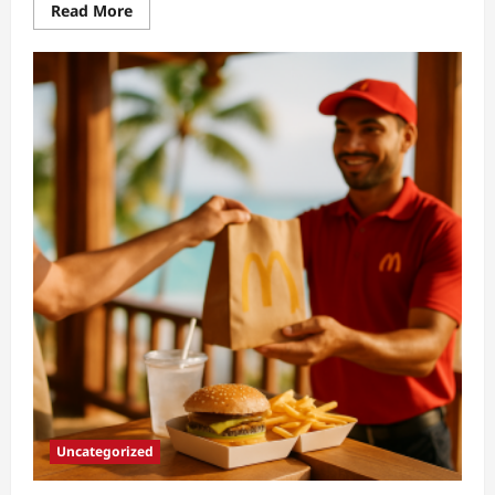
Read
Read More
more
about
McDonald’s
Antilles:
15
Restaurants
auf
Martinique
&
Guadeloupe
Uncategorized