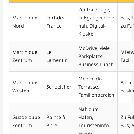
Zentrale Lage,
Martinique
Fort-de-
Fußgängerzone
Bus, T
Nord
France
nah, Digital-
zu Fu
Kioske
McDrive, viele
Martinique
Le
Mietw
Parkplätze,
Zentrum
Lamentin
Taxi
Business-Lunch
Meerblick-
Martinique
Auto,
Schoelcher
Terrasse,
Westen
Buslin
Familienbereich
Nah zum
Guadeloupe
Pointe-à-
Hafen,
Zu Fu
Zentrum
Pitre
Touristeninfo,
Bus, 
Events