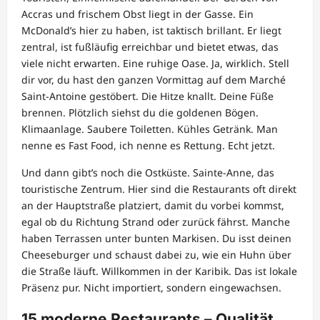
Accras und frischem Obst liegt in der Gasse. Ein
McDonald’s hier zu haben, ist taktisch brillant. Er liegt
zentral, ist fußläufig erreichbar und bietet etwas, das
viele nicht erwarten. Eine ruhige Oase. Ja, wirklich. Stell
dir vor, du hast den ganzen Vormittag auf dem Marché
Saint-Antoine gestöbert. Die Hitze knallt. Deine Füße
brennen. Plötzlich siehst du die goldenen Bögen.
Klimaanlage. Saubere Toiletten. Kühles Getränk. Man
nenne es Fast Food, ich nenne es Rettung. Echt jetzt.
Und dann gibt’s noch die Ostküste. Sainte-Anne, das
touristische Zentrum. Hier sind die Restaurants oft direkt
an der Hauptstraße platziert, damit du vorbei kommst,
egal ob du Richtung Strand oder zurück fährst. Manche
haben Terrassen unter bunten Markisen. Du isst deinen
Cheeseburger und schaust dabei zu, wie ein Huhn über
die Straße läuft. Willkommen in der Karibik. Das ist lokale
Präsenz pur. Nicht importiert, sondern eingewachsen.
15 moderne Restaurants – Qualität,