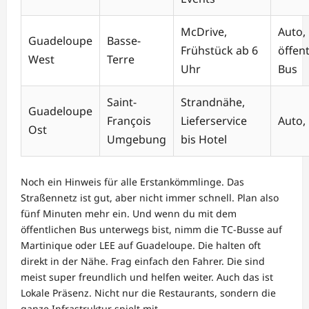
McDrive,
Auto,
Guadeloupe
Basse-
Frühstück ab 6
öffent
West
Terre
Uhr
Bus
Saint-
Strandnähe,
Guadeloupe
François
Lieferservice
Auto, 
Ost
Umgebung
bis Hotel
Noch ein Hinweis für alle Erstankömmlinge. Das
Straßennetz ist gut, aber nicht immer schnell. Plan also
fünf Minuten mehr ein. Und wenn du mit dem
öffentlichen Bus unterwegs bist, nimm die TC-Busse auf
Martinique oder LEE auf Guadeloupe. Die halten oft
direkt in der Nähe. Frag einfach den Fahrer. Die sind
meist super freundlich und helfen weiter. Auch das ist
Lokale Präsenz. Nicht nur die Restaurants, sondern die
ganze Infrastruktur spielt mit.