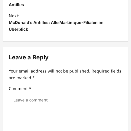
s
Antilles
t
Next:
McDonald’s Antilles: Alle Martinique-Filialen im
n
Überblick
a
v
i
Leave a Reply
g
a
Your email address will not be published.
Required fields
t
are marked
*
i
Comment
*
o
n