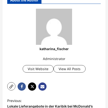
About the Author
katharina_fischer
Administrator
Visit Website
View All Posts
P
Previous:
o
Lokale Lieferangebote in der Karibik bei McDonald’s