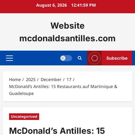
Skip
August 6, 2026
12:42:00 PM
to
content
Website
mcdonaldsantilles.com
Subscribe
Primary
Menu
Home
2025
December
17
McDonald’s Antilles: 15 Restaurants auf Martinique &
Guadeloupe
Uncategorized
McDonald’s Antilles: 15