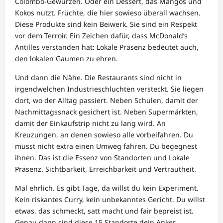
Colombo-Gewürzen. Oder ein Dessert, das Mangos und
Kokos nutzt. Früchte, die hier sowieso überall wachsen.
Diese Produkte sind kein Beiwerk. Sie sind ein Respekt
vor dem Terroir. Ein Zeichen dafür, dass McDonald’s
Antilles verstanden hat: Lokale Präsenz bedeutet auch,
den lokalen Gaumen zu ehren.
Und dann die Nähe. Die Restaurants sind nicht in
irgendwelchen Industrieschluchten versteckt. Sie liegen
dort, wo der Alltag passiert. Neben Schulen, damit der
Nachmittagssnack gesichert ist. Neben Supermärkten,
damit der Einkaufstrip nicht zu lang wird. An
Kreuzungen, an denen sowieso alle vorbeifahren. Du
musst nicht extra einen Umweg fahren. Du begegnest
ihnen. Das ist die Essenz von Standorten und Lokale
Präsenz. Sichtbarkeit, Erreichbarkeit und Vertrautheit.
Mal ehrlich. Es gibt Tage, da willst du kein Experiment.
Kein riskantes Curry, kein unbekanntes Gericht. Du willst
etwas, das schmeckt, satt macht und fair bepreist ist.
Genau dann sind diese 15 Standorte dein Anker.