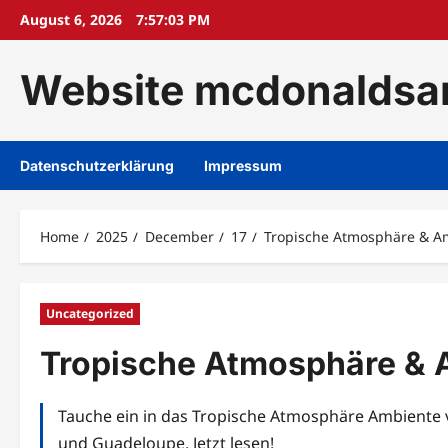
Skip
August 6, 2026
7:57:05 PM
to
content
Website mcdonaldsan
Datenschutzerklärung
Impressum
Home
2025
December
17
Tropische Atmosphäre & Am
Uncategorized
Tropische Atmosphäre & A
Tauche ein in das Tropische Atmosphäre Ambiente vo
und Guadeloupe. Jetzt lesen!