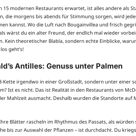
15 modernen Restaurants erwartet, ist alles andere als Sta
n, die morgens bis abends für Stimmung sorgen, wird jeder B
men kannst. Wo die Luft nach Bougainvillea und frisch gegri
ls wärst du ein alter Freund, der endlich mal wieder vorbe
en. Kein theoretischer Blabla, sondern echte Einblicke, waru
los geht’s!
d’s Antilles: Genuss unter Palmen
Food-Kette irgendwo in einer Großstadt, sondern unter eine
 Ist es nicht. Das ist Realität in den Restaurants von McD
er Mahlzeit ausmacht. Deshalb wurden die Standorte auf M
e Blätter rascheln im Rhythmus des Passats, als würden sie
e bis zur Auswahl der Pflanzen – ist durchdacht. Du kriegst