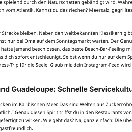
e spielend durch den Naturschatten gebändigt wird. Während
isch vom Atlantik. Kannst du das riechen? Meersalz, gegrillt
r Strecke bleiben. Neben den weltbekannten Klassikern gibt e
 sonst nur bei Oma auf dem Sonntagsmarkt warten. Der Ge
. Als hätte jemand beschlossen, das beste Beach-Bar-Feeling 
 dich sofort entschleunigt. Selbst wenn du nur auf dem Sp
lness-Trip für die Seele. Glaub mir, dein Instagram-Feed wir
nd Guadeloupe: Schnelle Servicekultur
ecken im Karibischen Meer. Das sind Welten aus Zuckerroh
tlich.“ Genau diesen Spirit triffst du in den Restaurants von
fertigt zu wirken. Wie geht das? Na, ganz einfach: Die übe
 gastfreundlich.