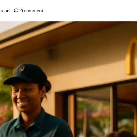
 read
0 comments