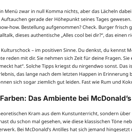
 Menü zwar in null Komma nichts, aber das Lächeln dabei s
ein Auftauchen gerade der Höhepunkt seines Tages gewesen. 
 Know-how. Bestellung aufgenommen? Check. Burger frisch
talk, dieses authentische „Alles cool bei dir?“, das einen 
ulturschock – im positiven Sinne. Du denkst, du kennst Mc
te reden mit dir. Sie nehmen sich Zeit für deine Fragen. Sie
ckt hat“. Solche Tipps kriegst du nirgendwo sonst. Das ist
rlebnis, das lange nach dem letzten Happen in Erinnerung b
können sich sogar ziemlich gut leiden. Fast wie Rum und Koko
Farben: Das Ambiente bei McDonald’s 
heoretischen Kram aus dem Kunstunterricht, sondern über e
r hast du schon mal gesehen, wie diese klassischen Töne 
uerwerk. Bei McDonald’s Antilles hat sich jemand hingeset