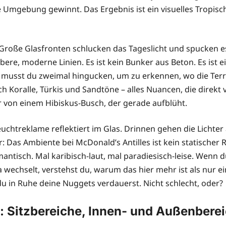
e Umgebung gewinnt. Das Ergebnis ist ein visuelles Tropis
. Große Glasfronten schlucken das Tageslicht und spucken e
ere, moderne Linien. Es ist kein Bunker aus Beton. Es ist e
usst du zweimal hingucken, um zu erkennen, wo die Terras
ch Koralle, Türkis und Sandtöne – alles Nuancen, die direkt
von einem Hibiskus-Busch, der gerade aufblüht.
uchtreklame reflektiert im Glas. Drinnen gehen die Lichter 
Das Ambiente bei McDonald’s Antilles ist kein statischer Ra
mantisch. Mal karibisch-laut, mal paradiesisch-leise. Wenn 
a wechselt, verstehst du, warum das hier mehr ist als nur e
du in Ruhe deine Nuggets verdauerst. Nicht schlecht, oder?
: Sitzbereiche, Innen- und Außenbere