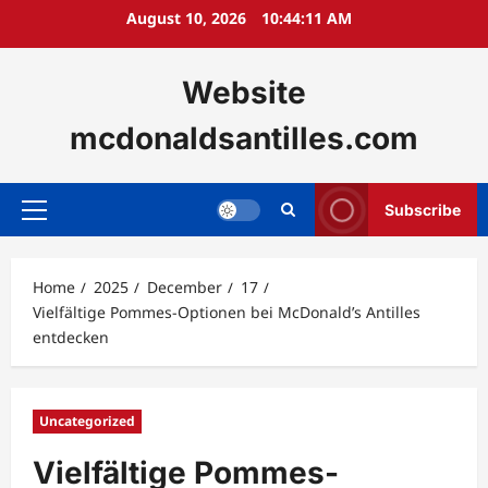
Skip
August 10, 2026
10:44:13 AM
to
content
Website
mcdonaldsantilles.com
Subscribe
Primary
Menu
Home
2025
December
17
Vielfältige Pommes-Optionen bei McDonald’s Antilles
entdecken
Uncategorized
Vielfältige Pommes-