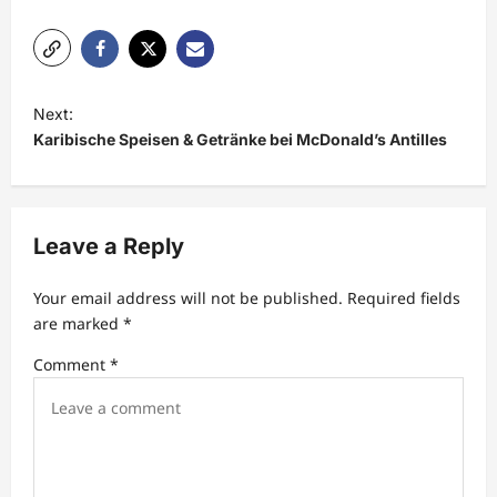
P
Next:
o
Karibische Speisen & Getränke bei McDonald’s Antilles
s
t
n
Leave a Reply
a
Your email address will not be published.
Required fields
v
are marked
*
i
Comment
*
g
a
t
i