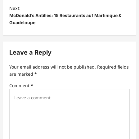
s
Next:
t
McDonald’s Antilles: 15 Restaurants auf Martinique &
Guadeloupe
n
a
v
Leave a Reply
i
g
Your email address will not be published.
Required fields
a
are marked
*
t
Comment
*
i
o
n