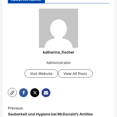
katharina_fischer
Administrator
Visit Website
View All Posts
P
Previous:
o
Sauberkeit und Hygiene bei McDonald’s Antilles