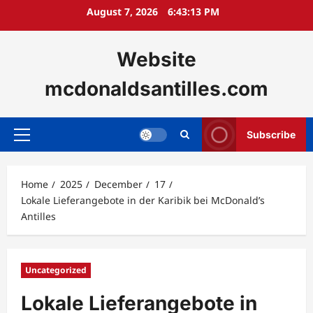
Skip
August 7, 2026
6:43:14 PM
to
content
Website
mcdonaldsantilles.com
Subscribe
Primary
Menu
Home
2025
December
17
Lokale Lieferangebote in der Karibik bei McDonald’s
Antilles
Uncategorized
Lokale Lieferangebote in