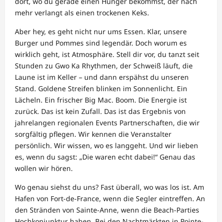
dort, wo du gerade einen Hunger bekommst, der nach
mehr verlangt als einen trockenen Keks.
Aber hey, es geht nicht nur ums Essen. Klar, unsere
Burger und Pommes sind legendär. Doch worum es
wirklich geht, ist Atmosphäre. Stell dir vor, du tanzt seit
Stunden zu Gwo Ka Rhythmen, der Schweiß läuft, die
Laune ist im Keller – und dann erspähst du unseren
Stand. Goldene Streifen blinken im Sonnenlicht. Ein
Lächeln. Ein frischer Big Mac. Boom. Die Energie ist
zurück. Das ist kein Zufall. Das ist das Ergebnis von
jahrelangen regionalen Events Partnerschaften, die wir
sorgfältig pflegen. Wir kennen die Veranstalter
persönlich. Wir wissen, wo es langgeht. Und wir lieben
es, wenn du sagst: „Die waren echt dabei!“ Genau das
wollen wir hören.
Wo genau siehst du uns? Fast überall, wo was los ist. Am
Hafen von Fort-de-France, wenn die Segler eintreffen. An
den Stränden von Sainte-Anne, wenn die Beach-Parties
Hochkonjunktur haben. Bei den Nachtmärkten in Pointe-