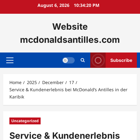
Skip
August 6, 2026
10:34:22 PM
to
content
Website
mcdonaldsantilles.com
Subscribe
Primary
Menu
Home
2025
December
17
Service & Kundenerlebnis bei McDonald’s Antilles in der
Karibik
Uncategorized
Service & Kundenerlebnis