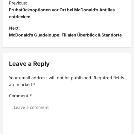
Previous:
o
Frühstücksoptionen vor Ort bei McDonald’s Antilles
s
entdecken
t
Next:
McDonald’s Guadeloupe: Filialen Überblick & Standorte
n
a
v
Leave a Reply
i
g
Your email address will not be published.
Required fields
a
are marked
*
t
Comment
*
i
o
n