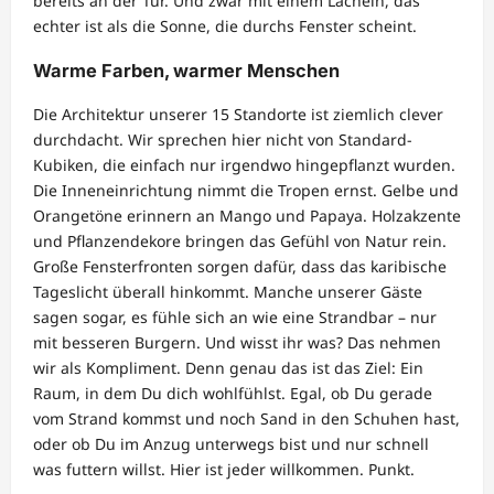
bereits an der Tür. Und zwar mit einem Lächeln, das
echter ist als die Sonne, die durchs Fenster scheint.
Warme Farben, warmer Menschen
Die Architektur unserer 15 Standorte ist ziemlich clever
durchdacht. Wir sprechen hier nicht von Standard-
Kubiken, die einfach nur irgendwo hingepflanzt wurden.
Die Inneneinrichtung nimmt die Tropen ernst. Gelbe und
Orangetöne erinnern an Mango und Papaya. Holzakzente
und Pflanzendekore bringen das Gefühl von Natur rein.
Große Fensterfronten sorgen dafür, dass das karibische
Tageslicht überall hinkommt. Manche unserer Gäste
sagen sogar, es fühle sich an wie eine Strandbar – nur
mit besseren Burgern. Und wisst ihr was? Das nehmen
wir als Kompliment. Denn genau das ist das Ziel: Ein
Raum, in dem Du dich wohlfühlst. Egal, ob Du gerade
vom Strand kommst und noch Sand in den Schuhen hast,
oder ob Du im Anzug unterwegs bist und nur schnell
was futtern willst. Hier ist jeder willkommen. Punkt.