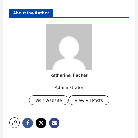
About the Author
katharina_fischer
Administrator
Visit Website
View All Posts
P