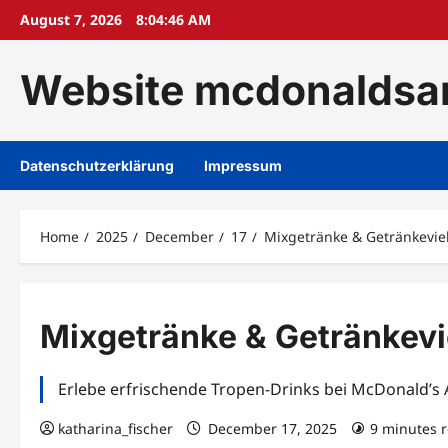
Skip
August 7, 2026
8:04:47 AM
to
content
Website mcdonaldsan
Datenschutzerklärung
Impressum
Home
2025
December
17
Mixgetränke & Getränkevielf
Mixgetränke & Getränkevie
Erlebe erfrischende Tropen-Drinks bei McDonald’s Ant
katharina_fischer
December 17, 2025
9 minutes 