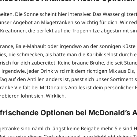
ten. Die Sonne scheint hier intensiver. Das Wasser glitzert
nser Angebot an Mixgetränken so wichtig für dich. Wir red
n Kreationen, die perfekt auf die Tropenhitze abgestimmt sin
France, Baie-Mahault oder irgendwo an der sonnigen Küste –
es, die schmecken, als hätte man die Karibik selbst durch
 frisch für dich zubereitet. Keine braune Brühe, die seit Stu
icht irgendwie. Jeder Drink wird mit dem richtigen Mix aus E
ag auf den Antillen anders ist, passt sich unser Sortiment s
ränke Vielfalt bei McDonald’s Antilles ist dein persönliche
obieren lohnt sich. Wirklich.
rfrischende Optionen bei McDonald’s A
getränke sind nämlich längst keine Beigabe mehr. Sie sind 
Bei uns wird dieser Gedanke schnell zum Highlight deines T