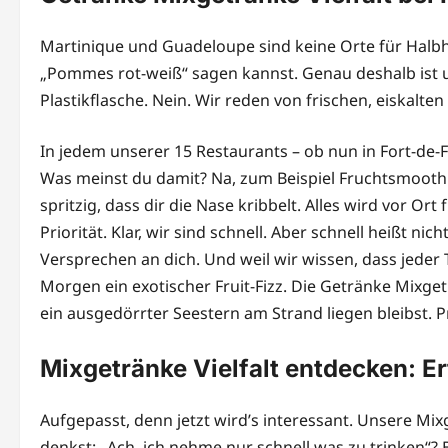
Martinique und Guadeloupe sind keine Orte für Halbhei
„Pommes rot-weiß“ sagen kannst. Genau deshalb ist u
Plastikflasche. Nein. Wir reden von frischen, eiskalte
In jedem unserer 15 Restaurants – ob nun in Fort-de-
Was meinst du damit? Na, zum Beispiel Fruchtsmoothi
spritzig, dass dir die Nase kribbelt. Alles wird vor Ort
Priorität. Klar, wir sind schnell. Aber schnell heißt n
Versprechen an dich. Und weil wir wissen, dass jeder T
Morgen ein exotischer Fruit-Fizz. Die Getränke Mixget
ein ausgedörrter Seestern am Strand liegen bleibst. Pr
Mixgetränke Vielfalt entdecken: E
Aufgepasst, denn jetzt wird’s interessant. Unsere Mix
denkst: „Ach, ich nehme nur schnell was zu trinken“? 