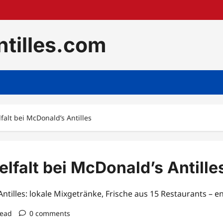
tilles.com
alt bei McDonald’s Antilles
lfalt bei McDonald’s Antille
illes: lokale Mixgetränke, Frische aus 15 Restaurants – entd
read
0 comments