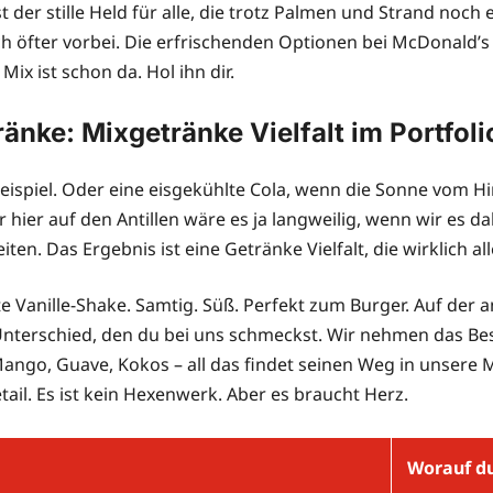
st der stille Held für alle, die trotz Palmen und Strand noc
h öfter vorbei. Die erfrischenden Optionen bei McDonald’s 
ix ist schon da. Hol ihn dir.
ränke: Mixgetränke Vielfalt im Portfoli
ispiel. Oder eine eisgekühlte Cola, wenn die Sonne vom Hi
er hier auf den Antillen wäre es ja langweilig, wenn wir e
en. Das Ergebnis ist eine Getränke Vielfalt, die wirklich all
nte Vanille-Shake. Samtig. Süß. Perfekt zum Burger. Auf der
Unterschied, den du bei uns schmeckst. Wir nehmen das Be
. Mango, Guave, Kokos – all das findet seinen Weg in unse
ail. Es ist kein Hexenwerk. Aber es braucht Herz.
Worauf du