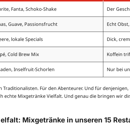
prite, Fanta, Schoko-Shake
Der Geschm
as, Guave, Passionsfrucht
Echt Obst, 
eere, lokale Specials
Dick, crem
ppé, Cold Brew Mix
Koffein tr
den, Inselfruit-Schorlen
Nur bei u
n Traditionalisten. Für den Abenteurer. Und für denjenigen,
ich echte Mixgetränke Vielfalt. Und genau die bringen wir d
ielfalt: Mixgetränke in unseren 15 Res