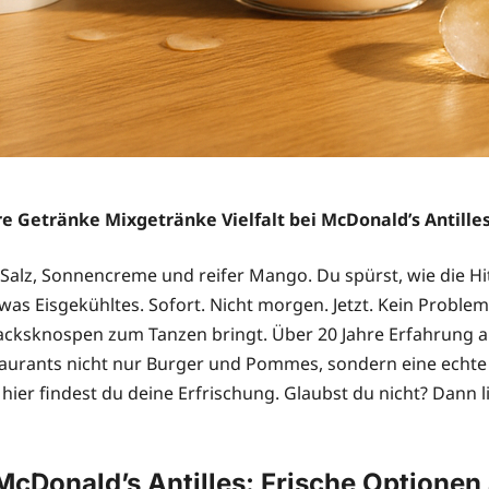
re Getränke Mixgetränke Vielfalt bei McDonald’s Antilles
ach Salz, Sonnencreme und reifer Mango. Du spürst, wie die
 Eisgekühltes. Sofort. Nicht morgen. Jetzt. Kein Problem.
acksknospen zum Tanzen bringt. Über 20 Jahre Erfahrung 
taurants nicht nur Burger und Pommes, sondern eine echte G
– hier findest du deine Erfrischung. Glaubst du nicht? Dann 
 McDonald’s Antilles: Frische Optione